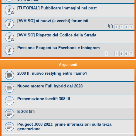
[TUTORIAL] Pubblicare immagini nei post
[AVVISO] ai nuovi (e vecchi) forumisti
1
2
3
4
[AVVISO] Rispetto del Codice della Strada
Passione Peugeot su Facebook e Instagram
1
4
5
6
7
…
Argomenti
2008 II: nuovo restyling entro l'anno?
Nuovo motore Full hybrid dal 2028
Presentazione facelift 308 III
E-208 GTi
Peugeot 3008 2023: prime informazioni sulla terza
generazione