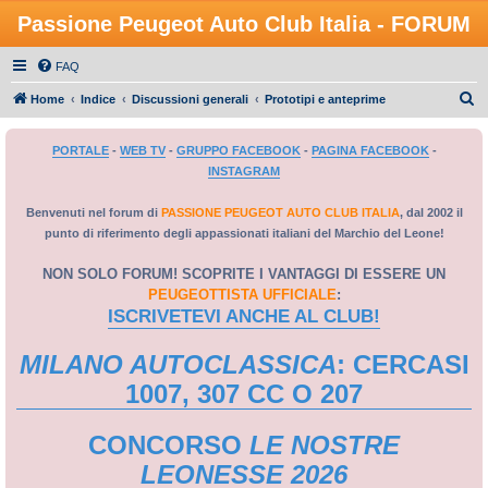
Passione Peugeot Auto Club Italia - FORUM
FAQ
C
Home
Indice
Discussioni generali
Prototipi e anteprime
e
PORTALE
-
WEB TV
-
GRUPPO FACEBOOK
-
PAGINA FACEBOOK
-
r
INSTAGRAM
c
a
Benvenuti nel forum di
PASSIONE PEUGEOT AUTO CLUB ITALIA
, dal 2002 il
punto di riferimento degli appassionati italiani del Marchio del Leone!
NON SOLO FORUM! SCOPRITE I VANTAGGI DI ESSERE UN
PEUGEOTTISTA UFFICIALE
:
ISCRIVETEVI ANCHE AL CLUB!
MILANO AUTOCLASSICA
: CERCASI
1007, 307 CC O 207
CONCORSO
LE NOSTRE
LEONESSE 2026