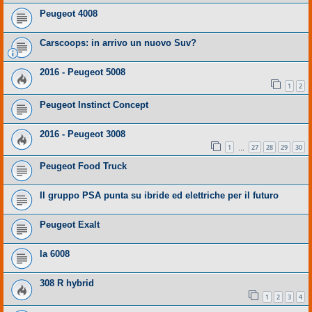
Peugeot 4008
Carscoops: in arrivo un nuovo Suv?
2016 - Peugeot 5008
1
2
Peugeot Instinct Concept
2016 - Peugeot 3008
1
27
28
29
30
…
Peugeot Food Truck
Il gruppo PSA punta su ibride ed elettriche per il futuro
Peugeot Exalt
la 6008
308 R hybrid
1
2
3
4