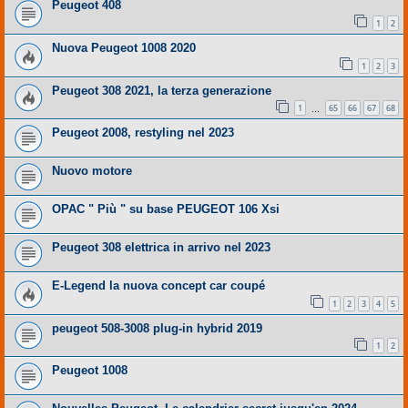
Peugeot 408
1
2
Nuova Peugeot 1008 2020
1
2
3
Peugeot 308 2021, la terza generazione
1
65
66
67
68
…
Peugeot 2008, restyling nel 2023
Nuovo motore
OPAC " Più " su base PEUGEOT 106 Xsi
Peugeot 308 elettrica in arrivo nel 2023
E-Legend la nuova concept car coupé
1
2
3
4
5
peugeot 508-3008 plug-in hybrid 2019
1
2
Peugeot 1008