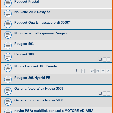
Peugeot Fractal
Nouvelle 2008 Restylée
Peugeot Quartz...assaggio di 3008?
Nuovi arrivi nella gamma Peugeot
Peugeot 501
Peugeot 108
1
2
Nuova Peugeot 308, l'erede
1
22
23
24
25
…
Peugeot 208 Hybrid FE
Galleria fotografica Nuova 3008
1
2
Galleria fotografica Nuova 5008
novita PSA: multilink per tutti e MOTORE AD ARIA!