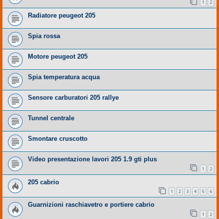
1
2
Radiatore peugeot 205
Spia rossa
Motore peugeot 205
Spia temperatura acqua
Sensore carburatori 205 rallye
Tunnel centrale
Smontare cruscotto
Video presentazione lavori 205 1.9 gti plus
1
2
205 cabrio
1
2
3
4
5
6
Guarnizioni raschiavetro e portiere cabrio
1
2