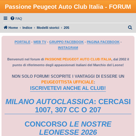
Passione Peugeot Auto Club Italia - FORUM
FAQ
C
Home
Indice
Modelli storici
205
e
PORTALE
-
WEB TV
-
GRUPPO FACEBOOK
-
PAGINA FACEBOOK
-
r
INSTAGRAM
c
a
Benvenuti nel forum di
PASSIONE PEUGEOT AUTO CLUB ITALIA
, dal 2002 il
punto di riferimento degli appassionati italiani del Marchio del Leone!
NON SOLO FORUM! SCOPRITE I VANTAGGI DI ESSERE UN
PEUGEOTTISTA UFFICIALE
:
ISCRIVETEVI ANCHE AL CLUB!
MILANO AUTOCLASSICA
: CERCASI
1007, 307 CC O 207
CONCORSO
LE NOSTRE
LEONESSE 2026