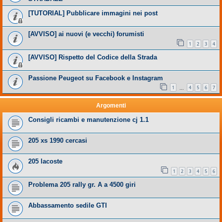
[TUTORIAL] Pubblicare immagini nei post
[AVVISO] ai nuovi (e vecchi) forumisti
1
2
3
4
[AVVISO] Rispetto del Codice della Strada
Passione Peugeot su Facebook e Instagram
1
4
5
6
7
…
Argomenti
Consigli ricambi e manutenzione cj 1.1
205 xs 1990 cercasi
205 lacoste
1
2
3
4
5
6
Problema 205 rally gr. A a 4500 giri
Abbassamento sedile GTI