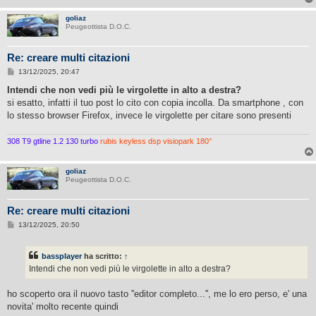
goliaz
Peugeottista D.O.C.
Re: creare multi citazioni
M
13/12/2025, 20:47
e
s
Intendi che non vedi più le virgolette in alto a destra?
s
si esatto, infatti il tuo post lo cito con copia incolla. Da smartphone , con
a
g
lo stesso browser Firefox, invece le virgolette per citare sono presenti
g
i
o
308 T9 gtline 1.2 130 turbo
rubis keyless dsp visiopark 180°
goliaz
Peugeottista D.O.C.
Re: creare multi citazioni
M
13/12/2025, 20:50
e
s
s
bassplayer
ha scritto:
↑
a
g
Intendi che non vedi più le virgolette in alto a destra?
g
i
o
ho scoperto ora il nuovo tasto ''editor completo...'', me lo ero perso, e' una
novita' molto recente quindi