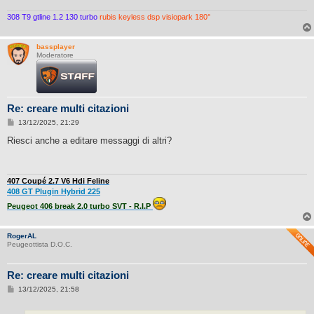
308 T9 gtline 1.2 130 turbo
rubis keyless dsp visiopark 180°
bassplayer
Moderatore
Re: creare multi citazioni
M
13/12/2025, 21:29
e
s
Riesci anche a editare messaggi di altri?
s
a
g
g
i
407 Coupé 2.7 V6 Hdi Feline
o
408 GT Plugin Hybrid 225
Peugeot 406 break 2.0 turbo SVT - R.I.P
RogerAL
Peugeottista D.O.C.
Re: creare multi citazioni
M
13/12/2025, 21:58
e
s
s