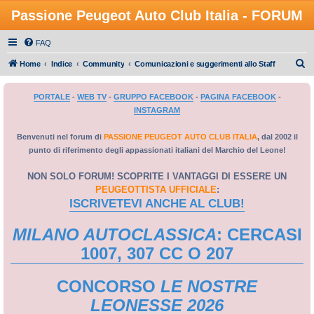
Passione Peugeot Auto Club Italia - FORUM
FAQ
C
Home
Indice
Community
Comunicazioni e suggerimenti allo Staff
e
PORTALE
-
WEB TV
-
GRUPPO FACEBOOK
-
PAGINA FACEBOOK
-
r
INSTAGRAM
c
a
Benvenuti nel forum di
PASSIONE PEUGEOT AUTO CLUB ITALIA
, dal 2002 il
punto di riferimento degli appassionati italiani del Marchio del Leone!
NON SOLO FORUM! SCOPRITE I VANTAGGI DI ESSERE UN
PEUGEOTTISTA UFFICIALE
:
ISCRIVETEVI ANCHE AL CLUB!
MILANO AUTOCLASSICA
: CERCASI
1007, 307 CC O 207
CONCORSO
LE NOSTRE
LEONESSE 2026