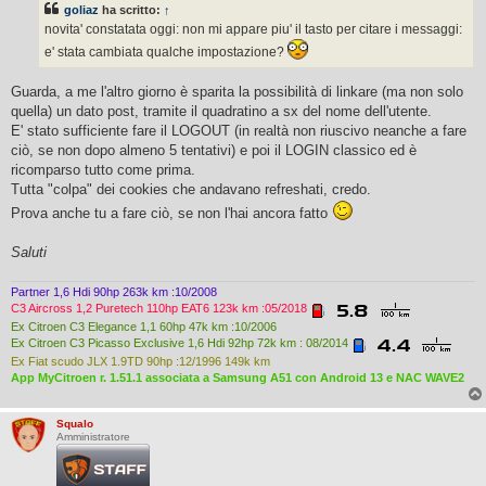
goliaz
ha scritto:
↑
a
g
novita' constatata oggi: non mi appare piu' il tasto per citare i messaggi:
g
e' stata cambiata qualche impostazione?
i
o
Guarda, a me l'altro giorno è sparita la possibilità di linkare (ma non solo
quella) un dato post, tramite il quadratino a sx del nome dell'utente.
E' stato sufficiente fare il LOGOUT (in realtà non riuscivo neanche a fare
ciò, se non dopo almeno 5 tentativi) e poi il LOGIN classico ed è
ricomparso tutto come prima.
Tutta "colpa" dei cookies che andavano refreshati, credo.
Prova anche tu a fare ciò, se non l'hai ancora fatto
Saluti
Partner 1,6 Hdi 90hp 263k km :10/2008
C3 Aircross 1,2 Puretech 110hp EAT6 123k km :05/2018
Ex Citroen C3 Elegance 1,1 60hp 47k km :10/2006
Ex Citroen C3 Picasso Exclusive 1,6 Hdi 92hp 72k km : 08/2014
Ex Fiat scudo JLX 1.9TD 90hp :12/1996 149k km
App MyCitroen r. 1.51.1 associata a Samsung A51 con Android 13 e NAC WAVE2
Squalo
Amministratore