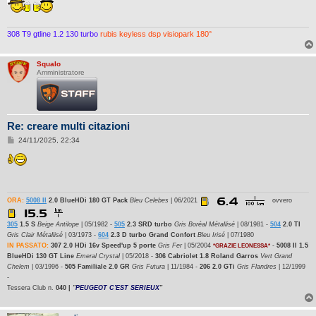
308 T9 gtline 1.2 130 turbo
rubis keyless dsp visiopark 180°
Squalo
Amministratore
Re: creare multi citazioni
M
24/11/2025, 22:34
e
s
s
a
g
g
i
ORA:
5008 II
2.0 BlueHDi 180 GT Pack
Bleu Celebes
| 06/2021
ovvero
o
305
1.5 S
Beige Antilope
| 05/1982 -
505
2.3 SRD turbo
Gris Boréal Métallisé
| 08/1981 -
504
2.0 TI
Gris Clair Métallisé
| 03/1973 -
604
2.3 D turbo Grand Confort
Bleu Irisé
| 07/1980
IN PASSATO:
307 2.0 HDi 16v Speed'up 5 porte
Gris Fer
| 05/2004
-
5008 II 1.5
*GRAZIE LEONESSA*
BlueHDi 130 GT Line
Emeral Crystal
| 05/2018 -
306 Cabriolet 1.8 Roland Garros
Vert Grand
Chelem
| 03/1996 -
505 Familiale 2.0 GR
Gris Futura
| 11/1984 -
206 2.0 GTi
Gris Flandres
| 12/1999
-
Tessera Club n.
040 |
"
PEUGEOT C'EST SERIEUX
"