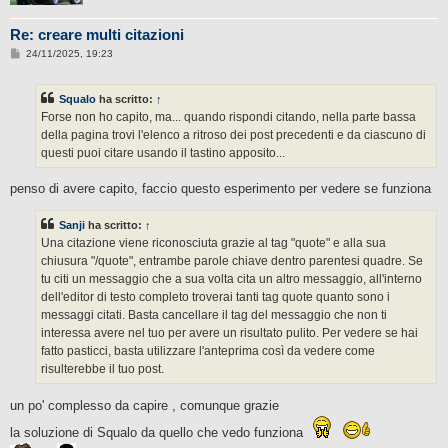
Re: creare multi citazioni
M
24/11/2025, 19:23
e
s
s
Squalo
ha scritto:
↑
a
g
Forse non ho capito, ma... quando rispondi citando, nella parte bassa
g
della pagina trovi l'elenco a ritroso dei post precedenti e da ciascuno di
i
o
questi puoi citare usando il tastino apposito...
penso di avere capito, faccio questo esperimento per vedere se funziona
Sanji
ha scritto:
↑
Una citazione viene riconosciuta grazie al tag "quote" e alla sua
chiusura "/quote", entrambe parole chiave dentro parentesi quadre. Se
tu citi un messaggio che a sua volta cita un altro messaggio, all'interno
dell'editor di testo completo troverai tanti tag quote quanto sono i
messaggi citati. Basta cancellare il tag del messaggio che non ti
interessa avere nel tuo per avere un risultato pulito. Per vedere se hai
fatto pasticci, basta utilizzare l'anteprima così da vedere come
risulterebbe il tuo post.
un po' complesso da capire , comunque grazie
la soluzione di Squalo da quello che vedo funziona