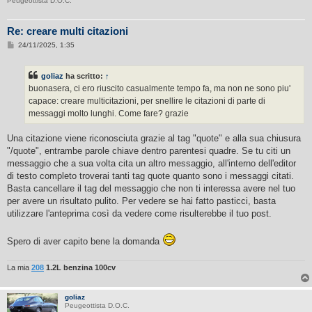
Peugeottista D.O.C.
Re: creare multi citazioni
M
24/11/2025, 1:35
e
s
s
goliaz
ha scritto:
↑
a
g
buonasera, ci ero riuscito casualmente tempo fa, ma non ne sono piu'
g
capace: creare multicitazioni, per snellire le citazioni di parte di
i
o
messaggi molto lunghi. Come fare? grazie
Una citazione viene riconosciuta grazie al tag "quote" e alla sua chiusura
"/quote", entrambe parole chiave dentro parentesi quadre. Se tu citi un
messaggio che a sua volta cita un altro messaggio, all'interno dell'editor
di testo completo troverai tanti tag quote quanto sono i messaggi citati.
Basta cancellare il tag del messaggio che non ti interessa avere nel tuo
per avere un risultato pulito. Per vedere se hai fatto pasticci, basta
utilizzare l'anteprima così da vedere come risulterebbe il tuo post.
Spero di aver capito bene la domanda
La mia
208
1.2L benzina 100cv
goliaz
Peugeottista D.O.C.