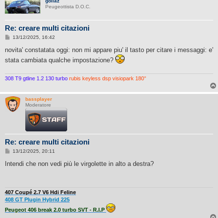
goliaz
Peugeottista D.O.C.
Re: creare multi citazioni
M
13/12/2025, 16:42
e
s
novita' constatata oggi: non mi appare piu' il tasto per citare i messaggi: e'
s
stata cambiata qualche impostazione?
a
g
g
i
308 T9 gtline 1.2 130 turbo
rubis keyless dsp visiopark 180°
o
bassplayer
Moderatore
Re: creare multi citazioni
M
13/12/2025, 20:11
e
s
Intendi che non vedi più le virgolette in alto a destra?
s
a
g
g
i
407 Coupé 2.7 V6 Hdi Feline
o
408 GT Plugin Hybrid 225
Peugeot 406 break 2.0 turbo SVT - R.I.P