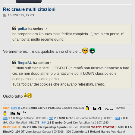
Re: creare multi citazioni
M
13/12/2025, 22:03
e
s
s
goliaz
ha scritto:
↑
a
g
ho scoperto ora il nuovo tasto ''editor completo...'', me lo ero perso, e'
g
una novita' molto recente quindi
i
o
Veramente no... è da qualche anno che c'è...
RogerAL
ha scritto:
↑
E' stato sufficiente fare il LOGOUT (in realtà non riuscivo neanche a fare
ciò, se non dopo almeno 5 tentativi) e poi il LOGIN classico ed è
ricomparso tutto come prima.
Tutta "colpa" dei cookies che andavano refreshati, credo.
Quoto tutto
ORA:
5008 II
2.0 BlueHDi 180 GT Pack
Bleu Celebes
| 06/2021
ovvero
305
1.5 S
Beige Antilope
| 05/1982 -
505
2.3 SRD turbo
Gris Boréal Métallisé
| 08/1981 -
504
2.0 TI
Gris Clair Métallisé
| 03/1973 -
604
2.3 D turbo Grand Confort
Bleu Irisé
| 07/1980
IN PASSATO:
307 2.0 HDi 16v Speed'up 5 porte
Gris Fer
| 05/2004
-
5008 II 1.5
*GRAZIE LEONESSA*
BlueHDi 130 GT Line
Emeral Crystal
| 05/2018 -
306 Cabriolet 1.8 Roland Garros
Vert Grand