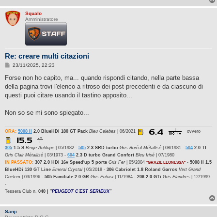
Squalo
Amministratore
Re: creare multi citazioni
M
23/11/2025, 22:23
e
s
Forse non ho capito, ma... quando rispondi citando, nella parte bassa
s
della pagina trovi l'elenco a ritroso dei post precedenti e da ciascuno di
a
g
questi puoi citare usando il tastino apposito...
g
i
o
Non so se mi sono spiegato...
ORA:
5008 II
2.0 BlueHDi 180 GT Pack
Bleu Celebes
| 06/2021
ovvero
305
1.5 S
Beige Antilope
| 05/1982 -
505
2.3 SRD turbo
Gris Boréal Métallisé
| 08/1981 -
504
2.0 TI
Gris Clair Métallisé
| 03/1973 -
604
2.3 D turbo Grand Confort
Bleu Irisé
| 07/1980
IN PASSATO:
307 2.0 HDi 16v Speed'up 5 porte
Gris Fer
| 05/2004
-
5008 II 1.5
*GRAZIE LEONESSA*
BlueHDi 130 GT Line
Emeral Crystal
| 05/2018 -
306 Cabriolet 1.8 Roland Garros
Vert Grand
Chelem
| 03/1996 -
505 Familiale 2.0 GR
Gris Futura
| 11/1984 -
206 2.0 GTi
Gris Flandres
| 12/1999
-
Tessera Club n.
040 |
"
PEUGEOT C'EST SERIEUX
"
Sanji