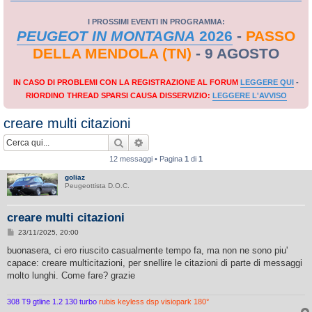
I PROSSIMI EVENTI IN PROGRAMMA:
PEUGEOT IN MONTAGNA
2026
-
PASSO
DELLA MENDOLA (TN)
- 9 AGOSTO
IN CASO DI PROBLEMI CON LA REGISTRAZIONE AL FORUM
LEGGERE QUI
-
RIORDINO THREAD SPARSI CAUSA DISSERVIZIO:
LEGGERE L'AVVISO
creare multi citazioni
Cerca
Ricerca avanzata
12 messaggi • Pagina
1
di
1
goliaz
Peugeottista D.O.C.
creare multi citazioni
M
23/11/2025, 20:00
e
s
buonasera, ci ero riuscito casualmente tempo fa, ma non ne sono piu'
s
capace: creare multicitazioni, per snellire le citazioni di parte di messaggi
a
g
molto lunghi. Come fare? grazie
g
i
o
308 T9 gtline 1.2 130 turbo
rubis keyless dsp visiopark 180°