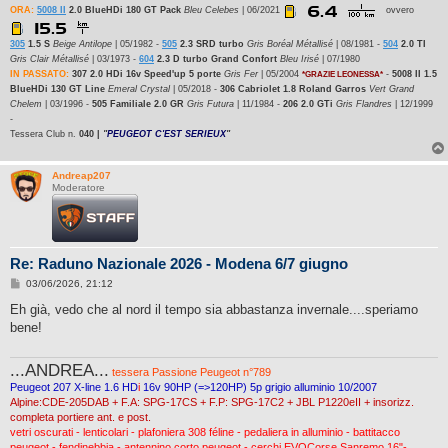
i
ORA:
5008 II
2.0 BlueHDi 180 GT Pack
Bleu Celebes
| 06/2021
ovvero
o
305
1.5 S
Beige Antilope
| 05/1982 -
505
2.3 SRD turbo
Gris Boréal Métallisé
| 08/1981 -
504
2.0 TI
Gris Clair Métallisé
| 03/1973 -
604
2.3 D turbo Grand Confort
Bleu Irisé
| 07/1980
IN PASSATO:
307 2.0 HDi 16v Speed'up 5 porte
Gris Fer
| 05/2004
-
5008 II 1.5
*GRAZIE LEONESSA*
BlueHDi 130 GT Line
Emeral Crystal
| 05/2018 -
306 Cabriolet 1.8 Roland Garros
Vert Grand
Chelem
| 03/1996 -
505 Familiale 2.0 GR
Gris Futura
| 11/1984 -
206 2.0 GTi
Gris Flandres
| 12/1999
-
Tessera Club n.
040 |
"
PEUGEOT C'EST SERIEUX
"
Andreap207
Moderatore
Re: Raduno Nazionale 2026 - Modena 6/7 giugno
M
03/06/2026, 21:12
e
s
Eh già, vedo che al nord il tempo sia abbastanza invernale....speriamo
s
bene!
a
g
g
...ANDREA...
i
tessera Passione Peugeot n°789
o
Peugeot 207 X-line 1.6 HD
i
16v 90HP (=>120HP) 5p grigio alluminio 10/2007
Alpine:CDE-205DAB + F.A: SPG-17CS + F.P: SPG-17C2 + JBL P1220eII + insorizz.
completa portiere ant. e post.
vetri oscurati - lenticolari - plafoniera 308 féline - pedaliera in alluminio - battitacco
peugeot - fendinebbia - antennino corto peugeot - cerchi EVOCorse Sanremo 16"-