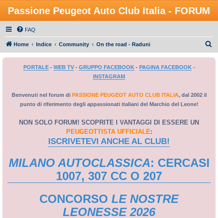
Passione Peugeot Auto Club Italia - FORUM
FAQ
C
Home
Indice
Community
On the road - Raduni
e
PORTALE
-
WEB TV
-
GRUPPO FACEBOOK
-
PAGINA FACEBOOK
-
r
INSTAGRAM
c
a
Benvenuti nel forum di
PASSIONE PEUGEOT AUTO CLUB ITALIA
, dal 2002 il
punto di riferimento degli appassionati italiani del Marchio del Leone!
NON SOLO FORUM! SCOPRITE I VANTAGGI DI ESSERE UN
PEUGEOTTISTA UFFICIALE
:
ISCRIVETEVI ANCHE AL CLUB!
MILANO AUTOCLASSICA
: CERCASI
1007, 307 CC O 207
CONCORSO
LE NOSTRE
LEONESSE 2026