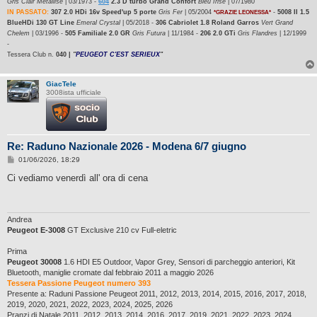
Gris Clair Métallisé
| 03/1973 -
604
2.3 D turbo Grand Confort
Bleu Irisé
| 07/1980
IN PASSATO:
307 2.0 HDi 16v Speed'up 5 porte
Gris Fer
| 05/2004
-
5008 II 1.5
*GRAZIE LEONESSA*
BlueHDi 130 GT Line
Emeral Crystal
| 05/2018 -
306 Cabriolet 1.8 Roland Garros
Vert Grand
Chelem
| 03/1996 -
505 Familiale 2.0 GR
Gris Futura
| 11/1984 -
206 2.0 GTi
Gris Flandres
| 12/1999
-
Tessera Club n.
040 |
"
PEUGEOT C'EST SERIEUX
"
GiacTele
3008ista ufficiale
Re: Raduno Nazionale 2026 - Modena 6/7 giugno
M
01/06/2026, 18:29
e
s
Ci vediamo venerdì all' ora di cena
s
a
g
g
i
Andrea
o
Peugeot E-3008
GT Exclusive 210 cv Full-eletric
Prima
Peugeot 30008
1.6 HDI E5 Outdoor, Vapor Grey, Sensori di parcheggio anteriori, Kit
Bluetooth, maniglie cromate dal febbraio 2011 a maggio 2026
Tessera Passione Peugeot numero 393
Presente a: Raduni Passione Peugeot 2011, 2012, 2013, 2014, 2015, 2016, 2017, 2018,
2019, 2020, 2021, 2022, 2023, 2024, 2025, 2026
Pranzi di Natale 2011, 2012, 2013, 2014, 2016, 2017, 2019. 2021, 2022, 2023, 2024,