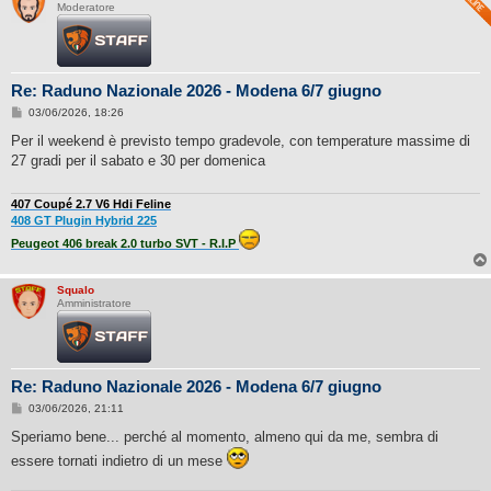
Moderatore
Re: Raduno Nazionale 2026 - Modena 6/7 giugno
M
03/06/2026, 18:26
e
s
Per il weekend è previsto tempo gradevole, con temperature massime di
s
27 gradi per il sabato e 30 per domenica
a
g
g
i
407 Coupé 2.7 V6 Hdi Feline
o
408 GT Plugin Hybrid 225
Peugeot 406 break 2.0 turbo SVT - R.I.P
Squalo
Amministratore
Re: Raduno Nazionale 2026 - Modena 6/7 giugno
M
03/06/2026, 21:11
e
s
Speriamo bene... perché al momento, almeno qui da me, sembra di
s
essere tornati indietro di un mese
a
g
g