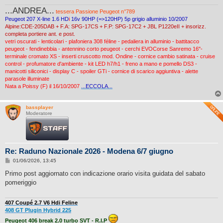
g
...ANDREA...
i
tessera Passione Peugeot n°789
o
Peugeot 207 X-line 1.6 HD
i
16v 90HP (=>120HP) 5p grigio alluminio 10/2007
Alpine:CDE-205DAB + F.A: SPG-17CS + F.P: SPG-17C2 + JBL P1220eII + insorizz.
completa portiere ant. e post.
vetri oscurati - lenticolari - plafoniera 308 féline - pedaliera in alluminio - battitacco
peugeot - fendinebbia - antennino corto peugeot - cerchi EVOCorse Sanremo 16"-
terminale cromato XS - inserti cruscotto mod. Ondine - cornice cambio satinata - cruise
control - profumatore d'ambiente - kit LED h7/h1 - freno a mano e pomello DS3 -
manicotti siliconici - display C - spoiler GTi - cornice di scarico aggiuntiva - alette
parasole illuminate
Nata a Poissy (F) il 16/10/2007
...ECCOLA...
bassplayer
Moderatore
Re: Raduno Nazionale 2026 - Modena 6/7 giugno
M
01/06/2026, 13:45
e
s
Primo post aggiornato con indicazione orario visita guidata del sabato
s
pomeriggio
a
g
g
i
407 Coupé 2.7 V6 Hdi Feline
o
408 GT Plugin Hybrid 225
Peugeot 406 break 2.0 turbo SVT - R.I.P