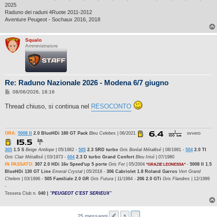
2025
Raduno dei raduni 4Ruote 2011-2012
Aventure Peugeot - Sochaux 2016, 2018
Squalo
Amministratore
Re: Raduno Nazionale 2026 - Modena 6/7 giugno
M
08/06/2026, 18:16
e
s
Thread chiuso, si continua nel
RESOCONTO
s
a
g
g
i
ORA:
5008 II
2.0 BlueHDi 180 GT Pack
Bleu Celebes
| 06/2021
ovvero
o
305
1.5 S
Beige Antilope
| 05/1982 -
505
2.3 SRD turbo
Gris Boréal Métallisé
| 08/1981 -
504
2.0 TI
Gris Clair Métallisé
| 03/1973 -
604
2.3 D turbo Grand Confort
Bleu Irisé
| 07/1980
IN PASSATO:
307 2.0 HDi 16v Speed'up 5 porte
Gris Fer
| 05/2004
-
5008 II 1.5
*GRAZIE LEONESSA*
BlueHDi 130 GT Line
Emeral Crystal
| 05/2018 -
306 Cabriolet 1.8 Roland Garros
Vert Grand
Chelem
| 03/1996 -
505 Familiale 2.0 GR
Gris Futura
| 11/1984 -
206 2.0 GTi
Gris Flandres
| 12/1999
-
Tessera Club n.
040 |
"
PEUGEOT C'EST SERIEUX
"
1
2
25 messaggi