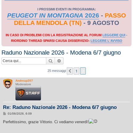
I PROSSIMI EVENTI IN PROGRAMMA:
PEUGEOT IN MONTAGNA
2026
-
PASSO
DELLA MENDOLA (TN)
- 9 AGOSTO
IN CASO DI PROBLEMI CON LA REGISTRAZIONE AL FORUM
LEGGERE QUI
-
RIORDINO THREAD SPARSI CAUSA DISSERVIZIO:
LEGGERE L'AVVISO
Raduno Nazionale 2026 - Modena 6/7 giugno
Cerca
Ricerca avanzata
1
2
Precedente
25 messaggi
Andreap207
Moderatore
Re: Raduno Nazionale 2026 - Modena 6/7 giugno
M
01/06/2026, 6:09
e
s
Perfettissimo, grazie Vittorio. Ci vediamo venerdì!
s
a
g