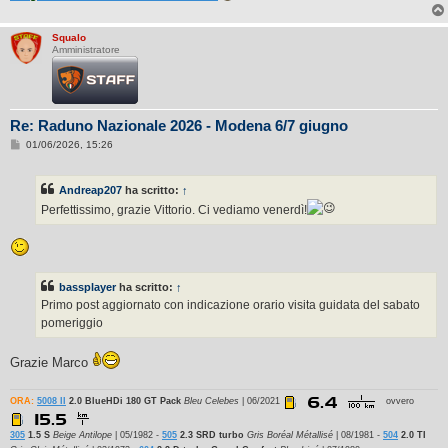
Squalo
Amministratore
Re: Raduno Nazionale 2026 - Modena 6/7 giugno
M
01/06/2026, 15:26
e
s
s
Andreap207
ha scritto:
↑
a
g
Perfettissimo, grazie Vittorio. Ci vediamo venerdì!
g
i
o
bassplayer
ha scritto:
↑
Primo post aggiornato con indicazione orario visita guidata del sabato
pomeriggio
Grazie Marco
ORA:
5008 II
2.0 BlueHDi 180 GT Pack
Bleu Celebes
| 06/2021
ovvero
305
1.5 S
Beige Antilope
| 05/1982 -
505
2.3 SRD turbo
Gris Boréal Métallisé
| 08/1981 -
504
2.0 TI