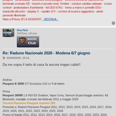
terminale cromato XS - inserti cruscotto mod. Ondine - cornice cambio satinata - cruise
control - profumatore d'ambiente - kit LED h7/h1 - freno a mano e pomello DS3 -
manicotti siliconici - display C - spoiler GTi - cornice di scarico aggiuntiva - alette
parasole illuminate
Nata a Poissy (F) il 16/10/2007
...ECCOLA...
GiacTele
3008ista ufficiale
Re: Raduno Nazionale 2026 - Modena 6/7 giugno
M
03/06/2026, 23:13
e
s
Da me sopra il tetto di casa fa ancora troppo caldo!!
s
a
g
g
i
Andrea
o
Peugeot E-3008
GT Exclusive 210 cv Full-eletric
Prima
Peugeot 30008
1.6 HDI E5 Outdoor, Vapor Grey, Sensori di parcheggio anteriori, Kit
Bluetooth, maniglie cromate dal febbraio 2011 a maggio 2026
Tessera Passione Peugeot numero 393
Presente a: Raduni Passione Peugeot 2011, 2012, 2013, 2014, 2015, 2016, 2017, 2018,
2019, 2020, 2021, 2022, 2023, 2024, 2025, 2026
Pranzi di Natale 2011, 2012, 2013, 2014, 2016, 2017, 2019. 2021, 2022, 2023, 2024,