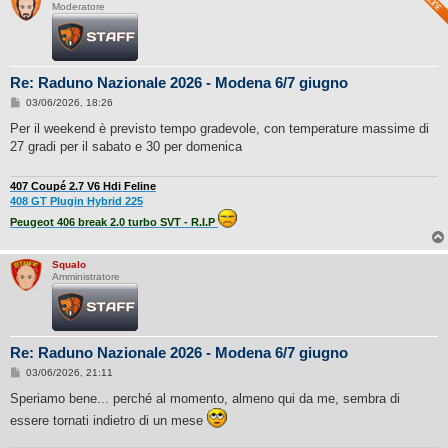
Moderatore
Re: Raduno Nazionale 2026 - Modena 6/7 giugno
M
03/06/2026, 18:26
e
s
Per il weekend è previsto tempo gradevole, con temperature massime di
s
27 gradi per il sabato e 30 per domenica
a
g
g
i
407 Coupé 2.7 V6 Hdi Feline
o
408 GT Plugin Hybrid 225
Peugeot 406 break 2.0 turbo SVT - R.I.P
Squalo
Amministratore
Re: Raduno Nazionale 2026 - Modena 6/7 giugno
M
03/06/2026, 21:11
e
s
Speriamo bene... perché al momento, almeno qui da me, sembra di
s
essere tornati indietro di un mese
a
g
g