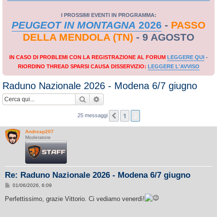
I PROSSIMI EVENTI IN PROGRAMMA:
PEUGEOT IN MONTAGNA
2026
-
PASSO
DELLA MENDOLA (TN)
- 9 AGOSTO
IN CASO DI PROBLEMI CON LA REGISTRAZIONE AL FORUM
LEGGERE QUI
-
RIORDINO THREAD SPARSI CAUSA DISSERVIZIO:
LEGGERE L'AVVISO
Raduno Nazionale 2026 - Modena 6/7 giugno
Cerca
Ricerca avanzata
1
2
Precedente
25 messaggi
Andreap207
Moderatore
Re: Raduno Nazionale 2026 - Modena 6/7 giugno
M
01/06/2026, 6:09
e
s
Perfettissimo, grazie Vittorio. Ci vediamo venerdì!
s
a
g