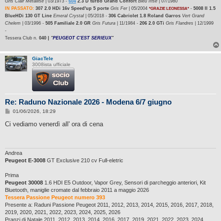
Gris Clair Métallisé
| 03/1973 -
604
2.3 D turbo Grand Confort
Bleu Irisé
| 07/1980
IN PASSATO:
307 2.0 HDi 16v Speed'up 5 porte
Gris Fer
| 05/2004
-
5008 II 1.5
*GRAZIE LEONESSA*
BlueHDi 130 GT Line
Emeral Crystal
| 05/2018 -
306 Cabriolet 1.8 Roland Garros
Vert Grand
Chelem
| 03/1996 -
505 Familiale 2.0 GR
Gris Futura
| 11/1984 -
206 2.0 GTi
Gris Flandres
| 12/1999
-
Tessera Club n.
040 |
"
PEUGEOT C'EST SERIEUX
"
GiacTele
3008ista ufficiale
Re: Raduno Nazionale 2026 - Modena 6/7 giugno
M
01/06/2026, 18:29
e
s
Ci vediamo venerdì all' ora di cena
s
a
g
g
i
Andrea
o
Peugeot E-3008
GT Exclusive 210 cv Full-eletric
Prima
Peugeot 30008
1.6 HDI E5 Outdoor, Vapor Grey, Sensori di parcheggio anteriori, Kit
Bluetooth, maniglie cromate dal febbraio 2011 a maggio 2026
Tessera Passione Peugeot numero 393
Presente a: Raduni Passione Peugeot 2011, 2012, 2013, 2014, 2015, 2016, 2017, 2018,
2019, 2020, 2021, 2022, 2023, 2024, 2025, 2026
Pranzi di Natale 2011, 2012, 2013, 2014, 2016, 2017, 2019. 2021, 2022, 2023, 2024,