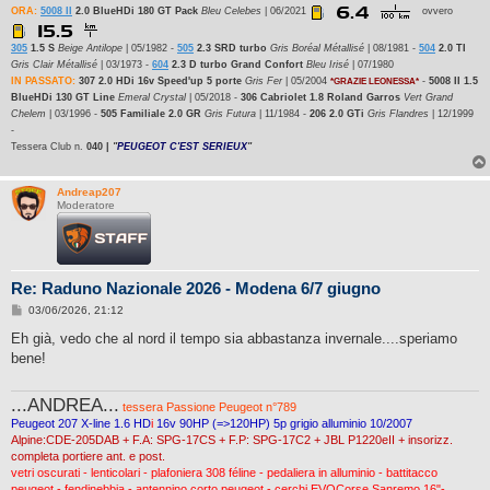
i
ORA:
5008 II
2.0 BlueHDi 180 GT Pack
Bleu Celebes
| 06/2021
ovvero
o
305
1.5 S
Beige Antilope
| 05/1982 -
505
2.3 SRD turbo
Gris Boréal Métallisé
| 08/1981 -
504
2.0 TI
Gris Clair Métallisé
| 03/1973 -
604
2.3 D turbo Grand Confort
Bleu Irisé
| 07/1980
IN PASSATO:
307 2.0 HDi 16v Speed'up 5 porte
Gris Fer
| 05/2004
-
5008 II 1.5
*GRAZIE LEONESSA*
BlueHDi 130 GT Line
Emeral Crystal
| 05/2018 -
306 Cabriolet 1.8 Roland Garros
Vert Grand
Chelem
| 03/1996 -
505 Familiale 2.0 GR
Gris Futura
| 11/1984 -
206 2.0 GTi
Gris Flandres
| 12/1999
-
Tessera Club n.
040 |
"
PEUGEOT C'EST SERIEUX
"
Andreap207
Moderatore
Re: Raduno Nazionale 2026 - Modena 6/7 giugno
M
03/06/2026, 21:12
e
s
Eh già, vedo che al nord il tempo sia abbastanza invernale....speriamo
s
bene!
a
g
g
...ANDREA...
i
tessera Passione Peugeot n°789
o
Peugeot 207 X-line 1.6 HD
i
16v 90HP (=>120HP) 5p grigio alluminio 10/2007
Alpine:CDE-205DAB + F.A: SPG-17CS + F.P: SPG-17C2 + JBL P1220eII + insorizz.
completa portiere ant. e post.
vetri oscurati - lenticolari - plafoniera 308 féline - pedaliera in alluminio - battitacco
peugeot - fendinebbia - antennino corto peugeot - cerchi EVOCorse Sanremo 16"-