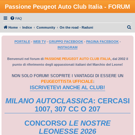
Passione Peugeot Auto Club Italia - FORUM
FAQ
C
Home
Indice
Community
On the road - Raduni
e
PORTALE
-
WEB TV
-
GRUPPO FACEBOOK
-
PAGINA FACEBOOK
-
r
INSTAGRAM
c
a
Benvenuti nel forum di
PASSIONE PEUGEOT AUTO CLUB ITALIA
, dal 2002 il
punto di riferimento degli appassionati italiani del Marchio del Leone!
NON SOLO FORUM! SCOPRITE I VANTAGGI DI ESSERE UN
PEUGEOTTISTA UFFICIALE
:
ISCRIVETEVI ANCHE AL CLUB!
MILANO AUTOCLASSICA
: CERCASI
1007, 307 CC O 207
CONCORSO
LE NOSTRE
LEONESSE 2026