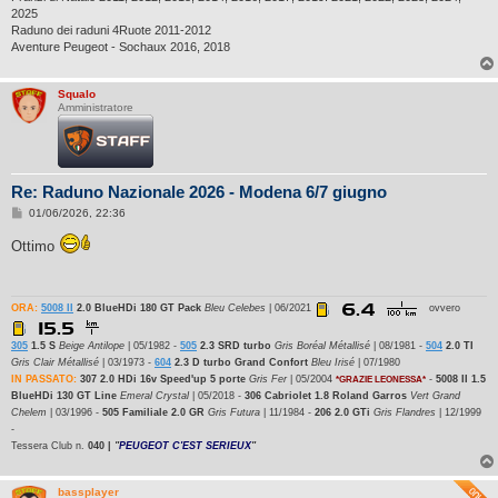
2025
Raduno dei raduni 4Ruote 2011-2012
Aventure Peugeot - Sochaux 2016, 2018
Squalo
Amministratore
Re: Raduno Nazionale 2026 - Modena 6/7 giugno
M
01/06/2026, 22:36
e
s
Ottimo
s
a
g
g
i
ORA:
5008 II
2.0 BlueHDi 180 GT Pack
Bleu Celebes
| 06/2021
ovvero
o
305
1.5 S
Beige Antilope
| 05/1982 -
505
2.3 SRD turbo
Gris Boréal Métallisé
| 08/1981 -
504
2.0 TI
Gris Clair Métallisé
| 03/1973 -
604
2.3 D turbo Grand Confort
Bleu Irisé
| 07/1980
IN PASSATO:
307 2.0 HDi 16v Speed'up 5 porte
Gris Fer
| 05/2004
-
5008 II 1.5
*GRAZIE LEONESSA*
BlueHDi 130 GT Line
Emeral Crystal
| 05/2018 -
306 Cabriolet 1.8 Roland Garros
Vert Grand
Chelem
| 03/1996 -
505 Familiale 2.0 GR
Gris Futura
| 11/1984 -
206 2.0 GTi
Gris Flandres
| 12/1999
-
Tessera Club n.
040 |
"
PEUGEOT C'EST SERIEUX
"
bassplayer