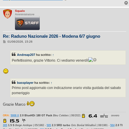
Squalo
Amministratore
Re: Raduno Nazionale 2026 - Modena 6/7 giugno
M
01/06/2026, 15:26
e
s
s
Andreap207
ha scritto:
↑
a
g
Perfettissimo, grazie Vittorio. Ci vediamo venerdì!
g
i
o
bassplayer
ha scritto:
↑
Primo post aggiornato con indicazione orario visita guidata del sabato
pomeriggio
Grazie Marco
ORA:
5008 II
2.0 BlueHDi 180 GT Pack
Bleu Celebes
| 06/2021
ovvero
305
1.5 S
Beige Antilope
| 05/1982 -
505
2.3 SRD turbo
Gris Boréal Métallisé
| 08/1981 -
504
2.0 TI