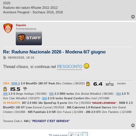
2025
Raduno dei raduni 4Ruote 2011-2012
Aventure Peugeot - Sochaux 2016, 2018
Squalo
Amministratore
Re: Raduno Nazionale 2026 - Modena 6/7 giugno
M
08/06/2026, 18:16
e
s
Thread chiuso, si continua nel
RESOCONTO
s
a
g
g
i
ORA:
5008 II
2.0 BlueHDi 180 GT Pack
Bleu Celebes
| 06/2021
ovvero
o
305
1.5 S
Beige Antilope
| 05/1982 -
505
2.3 SRD turbo
Gris Boréal Métallisé
| 08/1981 -
504
2.0 TI
Gris Clair Métallisé
| 03/1973 -
604
2.3 D turbo Grand Confort
Bleu Irisé
| 07/1980
IN PASSATO:
307 2.0 HDi 16v Speed'up 5 porte
Gris Fer
| 05/2004
-
5008 II 1.5
*GRAZIE LEONESSA*
BlueHDi 130 GT Line
Emeral Crystal
| 05/2018 -
306 Cabriolet 1.8 Roland Garros
Vert Grand
Chelem
| 03/1996 -
505 Familiale 2.0 GR
Gris Futura
| 11/1984 -
206 2.0 GTi
Gris Flandres
| 12/1999
-
Tessera Club n.
040 |
"
PEUGEOT C'EST SERIEUX
"
1
2
25 messaggi