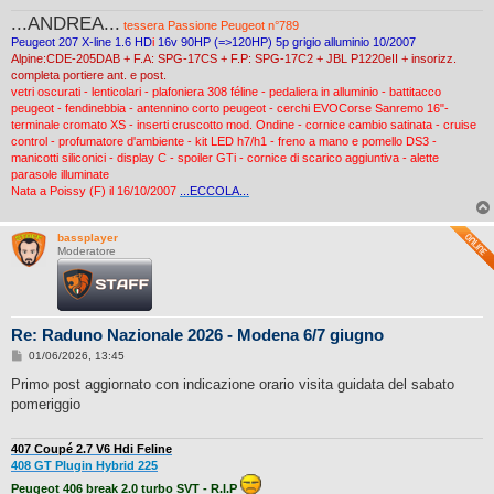
g
...ANDREA...
i
tessera Passione Peugeot n°789
o
Peugeot 207 X-line 1.6 HD
i
16v 90HP (=>120HP) 5p grigio alluminio 10/2007
Alpine:CDE-205DAB + F.A: SPG-17CS + F.P: SPG-17C2 + JBL P1220eII + insorizz.
completa portiere ant. e post.
vetri oscurati - lenticolari - plafoniera 308 féline - pedaliera in alluminio - battitacco
peugeot - fendinebbia - antennino corto peugeot - cerchi EVOCorse Sanremo 16"-
terminale cromato XS - inserti cruscotto mod. Ondine - cornice cambio satinata - cruise
control - profumatore d'ambiente - kit LED h7/h1 - freno a mano e pomello DS3 -
manicotti siliconici - display C - spoiler GTi - cornice di scarico aggiuntiva - alette
parasole illuminate
Nata a Poissy (F) il 16/10/2007
...ECCOLA...
bassplayer
Moderatore
Re: Raduno Nazionale 2026 - Modena 6/7 giugno
M
01/06/2026, 13:45
e
s
Primo post aggiornato con indicazione orario visita guidata del sabato
s
pomeriggio
a
g
g
i
407 Coupé 2.7 V6 Hdi Feline
o
408 GT Plugin Hybrid 225
Peugeot 406 break 2.0 turbo SVT - R.I.P