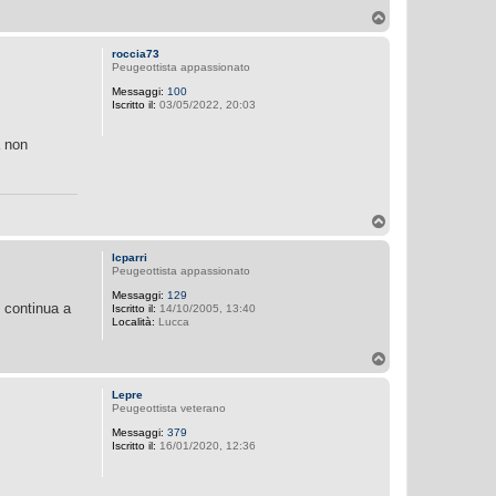
T
o
p
roccia73
Peugeottista appassionato
Messaggi:
100
Iscritto il:
03/05/2022, 20:03
a non
T
o
p
lcparri
Peugeottista appassionato
Messaggi:
129
 continua a
Iscritto il:
14/10/2005, 13:40
Località:
Lucca
T
o
p
Lepre
Peugeottista veterano
Messaggi:
379
Iscritto il:
16/01/2020, 12:36