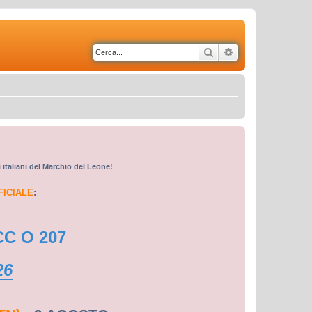
Cerca
Ricerca avanzata
i italiani del Marchio del Leone!
FICIALE
:
CC O 207
26