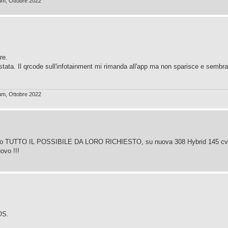
num, Ottobre 2022
re.
uistata. Il qrcode sull'infotainment mi rimanda all'app ma non sparisce e sembr
num, Ottobre 2022
inviato TUTTO IL POSSIBILE DA LORO RICHIESTO, su nuova 308 Hybrid 145 cv
ovo !!!
OS.