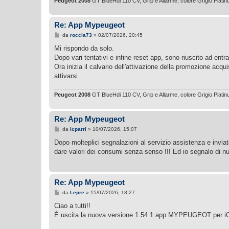
Peugeot 2008
GT BlueHdi 110 CV, Grip e Allarme, colore Grigio Plati
o
Re: App Mypeugeot
M
da
roccia73
»
02/07/2026, 20:45
e
s
Mi rispondo da solo.
s
Dopo vari tentativi e infine reset app, sono riuscito ad entra
a
g
Ora inizia il calvario dell'attivazione della promozione acq
g
attivarsi.
i
o
Peugeot 2008
GT BlueHdi 110 CV, Grip e Allarme, colore Grigio Plati
Re: App Mypeugeot
M
da
lcparri
»
10/07/2026, 15:07
e
s
Dopo molteplici segnalazioni al servizio assistenza e 
s
dare valori dei consumi senza senso !!! Ed io segnalo di nu
a
g
g
i
o
Re: App Mypeugeot
M
da
Lepre
»
15/07/2026, 18:27
e
s
Ciao a tutti!!
s
È uscita la nuova versione 1.54.1 app MYPEUGEOT per i
a
g
g