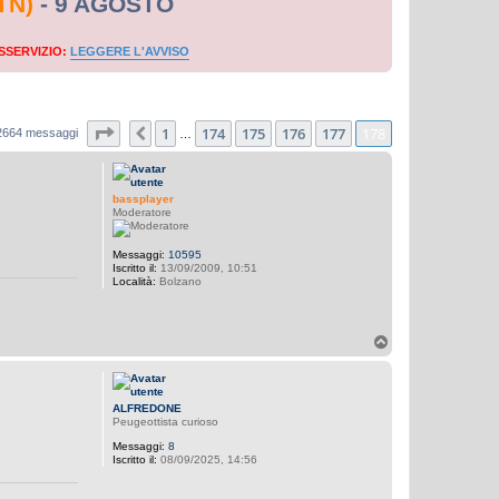
TN)
- 9 AGOSTO
SSERVIZIO:
LEGGERE L'AVVISO
Pagina
178
di
178
1
174
175
176
177
178
Precedente
2664 messaggi
…
bassplayer
Moderatore
Messaggi:
10595
Iscritto il:
13/09/2009, 10:51
Località:
Bolzano
T
o
p
ALFREDONE
Peugeottista curioso
Messaggi:
8
Iscritto il:
08/09/2025, 14:56