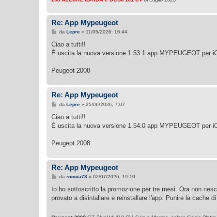
o
Re: App Mypeugeot
M
da
Lepre
»
11/05/2026, 16:44
e
s
Ciao a tutti!!
s
È uscita la nuova versione 1.53.1 app MYPEUGEOT per i
a
g
g
Peugeot 2008
i
o
Re: App Mypeugeot
M
da
Lepre
»
25/06/2026, 7:07
e
s
Ciao a tutti!!
s
È uscita la nuova versione 1.54.0 app MYPEUGEOT per i
a
g
g
Peugeot 2008
i
o
Re: App Mypeugeot
M
da
roccia73
»
02/07/2026, 19:10
e
s
Io ho sottoscritto la promozione per tre mesi. Ora non riesc
s
provato a disintallare e reinstallare l'app. Punire la cache
a
g
g
i