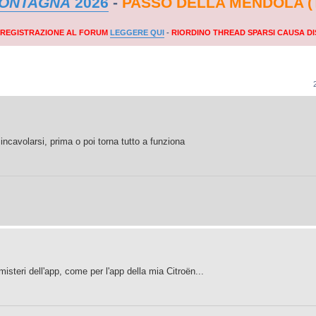
MONTAGNA
2026
-
PASSO DELLA MENDOLA (
A REGISTRAZIONE AL FORUM
LEGGERE QUI
-
RIORDINO THREAD SPARSI CAUSA DI
incavolarsi, prima o poi torna tutto a funziona
steri dell'app, come per l'app della mia Citroën...