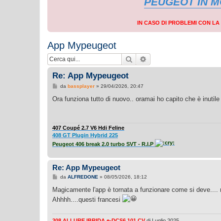
PEUGEOT IN 
IN CASO DI PROBLEMI CON L
App Mypeugeot
Cerca
Ricerca avanzata
Re: App Mypeugeot
M
da
bassplayer
»
29/04/2026, 20:47
e
s
Ora funziona tutto di nuovo.. oramai ho capito che è inutile 
s
a
g
g
i
407 Coupé 2.7 V6 Hdi Feline
o
408 GT Plugin Hybrid 225
Peugeot 406 break 2.0 turbo SVT - R.I.P
Re: App Mypeugeot
M
da
ALFREDONE
»
08/05/2026, 18:12
e
s
Magicamente l'app è tornata a funzionare come si deve.... mi
s
Ahhhh....questi francesi
a
g
g
i
208 ALLURE IBRIDA e-DCS6 101 CV
di Luglio 2025