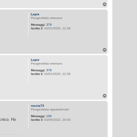
T
o
p
Lepre
Peugeottista veterano
Messaggi:
379
Iscritto il:
16/01/2020, 12:36
T
o
p
Lepre
Peugeottista veterano
Messaggi:
379
Iscritto il:
16/01/2020, 12:36
T
o
p
roccia73
Peugeottista appassionato
Messaggi:
100
ecnico. Ho
Iscritto il:
03/05/2022, 20:03