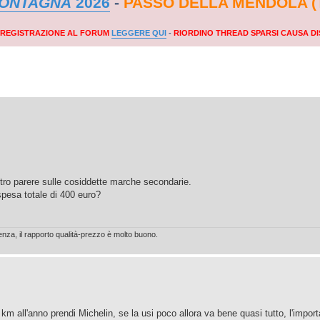
MONTAGNA
2026
-
PASSO DELLA MENDOLA (
A REGISTRAZIONE AL FORUM
LEGGERE QUI
-
RIORDINO THREAD SPARSI CAUSA DI
ostro parere sulle cosiddette marche secondarie.
spesa totale di 400 euro?
za, il rapporto qualità-prezzo è molto buono.
km all'anno prendi Michelin, se la usi poco allora va bene quasi tutto, l'impor