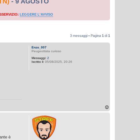
TN)
- 9 AGOSTO
SSERVIZIO:
LEGGERE L'AVVISO
3 messaggi • Pagina
1
di
1
Enzo_007
Peugeottista curioso
Messaggi:
2
Iscritto il:
05/08/2025, 20:26
T
o
p
tante è