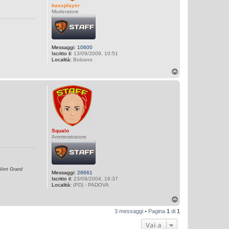
bassplayer
Moderatore
Messaggi:
10600
Iscritto il:
13/09/2009, 10:51
Località:
Bolzano
T
o
p
Squalo
Amministratore
Vert Grand
Messaggi:
28661
Iscritto il:
23/09/2004, 16:37
Località:
(PD) - PADOVA
T
o
3 messaggi • Pagina
1
di
1
p
Vai a