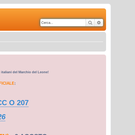
Cerca
Ricerca avanzata
i italiani del Marchio del Leone!
FICIALE
:
CC O 207
26