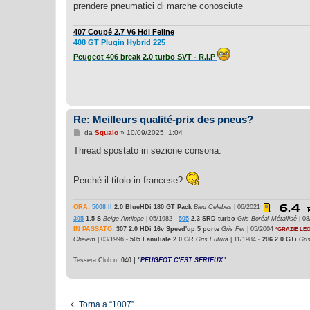
g
prendere pneumatici di marche conosciute
g
i
o
407 Coupé 2.7 V6 Hdi Feline
408 GT Plugin Hybrid 225
Peugeot 406 break 2.0 turbo SVT - R.I.P
Re: Meilleurs qualité-prix des pneus?
M
da
Squalo
»
10/09/2025, 1:04
e
s
Thread spostato in sezione consona.
s
a
g
Perché il titolo in francese?
g
i
o
ORA:
5008 II
2.0 BlueHDi 180 GT Pack
Bleu Celebes
| 06/2021
305
1.5 S
Beige Antilope
| 05/1982 -
505
2.3 SRD turbo
Gris Boréal Métallisé
| 08
IN PASSATO:
307 2.0 HDi 16v Speed'up 5 porte
Gris Fer
| 05/2004
*GRAZIE LE
Chelem
| 03/1996 -
505 Familiale 2.0 GR
Gris Futura
| 11/1984 -
206 2.0 GTi
Gri
-
Tessera Club n.
040 |
"
PEUGEOT C'EST SERIEUX
"
Torna a “1007”