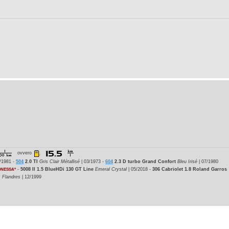
ovvero
/1981 -
504
2.0 TI
Gris Clair Métallisé
| 03/1973 -
604
2.3 D turbo Grand Confort
Bleu Irisé
| 07/1980
-
5008 II 1.5 BlueHDi 130 GT Line
Emeral Crystal
| 05/2018 -
306 Cabriolet 1.8 Roland Garros
ONESSA*
s Flandres
| 12/1999