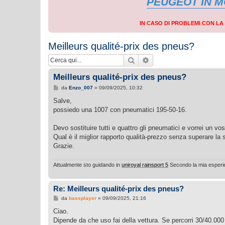
PEUGEOT IN 
IN CASO DI PROBLEMI CON L
Meilleurs qualité-prix des pneus?
Cerca
Ricerca avanzata
Meilleurs qualité-prix des pneus?
M
da
Enzo_007
»
09/09/2025, 10:32
e
s
Salve,
s
possiedo una 1007 con pneumatici 195-50-16.
a
g
g
Devo sostituire tutti e quattro gli pneumatici e vorrei un v
i
o
Qual è il miglior rapporto qualità-prezzo senza superare la 
Grazie.
Attualmente sto guidando in
uniroyal rainsport 5
Secondo la mia esperien
Re: Meilleurs qualité-prix des pneus?
M
da
bassplayer
»
09/09/2025, 21:16
e
s
Ciao.
s
Dipende da che uso fai della vettura. Se percorri 30/40.000 
a