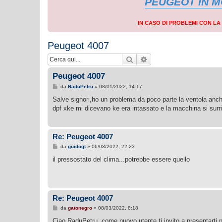
PEUGEOT IN 
IN CASO DI PROBLEMI CON L
Peugeot 4007
Cerca
Ricerca avanzata
Peugeot 4007
M
da
RaduPetru
»
08/01/2022, 14:17
e
s
Salve signori,ho un problema da poco parte la ventola anche
s
dpf xke mi dicevano ke era intassato e la macchina si surri
a
g
g
i
o
Re: Peugeot 4007
M
da
guidogt
»
06/03/2022, 22:23
e
s
il pressostato del clima...potrebbe essere quello
s
a
g
g
i
o
Re: Peugeot 4007
M
da
gatonegro
»
08/03/2022, 8:18
e
s
Ciao RaduPetru, come nuovo utente ti invito a presentarti n