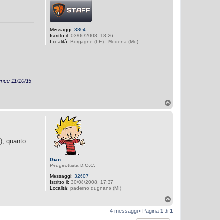
Messaggi:
3804
Iscritto il:
03/06/2008, 18:26
Località:
Borgagne (LE) - Modena (Mo)
ence 11/10/15
T
o
p
o), quanto
Gian
Peugeottista D.O.C.
Messaggi:
32607
Iscritto il:
30/08/2008, 17:37
Località:
paderno dugnano (MI)
T
o
4 messaggi • Pagina
1
di
1
p