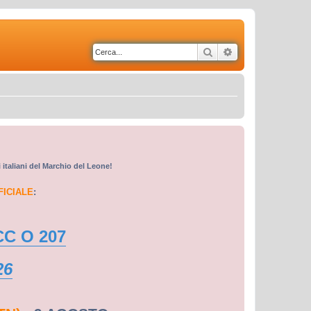
Cerca
Ricerca avanzata
i italiani del Marchio del Leone!
FICIALE
:
CC O 207
26