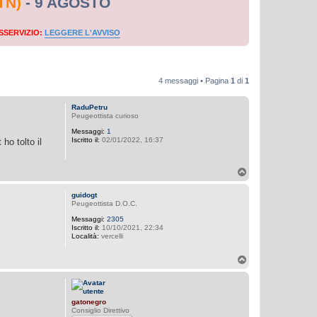
TN)
- 9 AGOSTO
SSERVIZIO:
LEGGERE L'AVVISO
4 messaggi • Pagina
1
di
1
RaduPetru
Peugeottista curioso
Messaggi:
1
Iscritto il:
02/01/2022, 16:37
ho tolto il
T
o
p
guidogt
Peugeottista D.O.C.
Messaggi:
2305
Iscritto il:
10/10/2021, 22:34
Località:
vercelli
T
o
p
gatonegro
Consiglio Direttivo