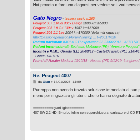
s
Hai provato a fare una diagnosi per vedere se i vari sensori
a
g
g
Gato Negro
i
-
tessera socio n.265
o
Peugeot 307 1.6Hdi 90cv D-sign
2006 km305000
Peugeot 205 1.9 Gti 130cv
1987 km137000
Peugeot 206 1.1 Lee
2004 km170000 (della mia ragazza)
http://passionepeugeot.it/forum/viewtop ... t=26617%20
Raduni nazionali:
IMOLA GTI experience 22-23/06/2013 - ALTO VI
Raduni Internazionali:
Sochaux, Molhouse (FR) "Aventure Peugeot"
Incontri e P.I.M.:
Otranto (LE) 20/08/12 - Castell'Arquato (PC) 21/04
- Lecce 02/01/16
Pranzi di Natale:
Modena 13/12/15 - Noceto (PR) 9/12/19 -Longiano (
Re: Peugeot 4007
M
da
Gian
»
18/01/2025, 14:09
e
s
Purtroppo non avendo trovato soluzione immediata al suo pro
s
meno per ringraziare gli utenti che lo hanno degnato di atte
a
g
g
i
==========>gianluigi<=========
o
407 SW 2.2 HDI Bi-turbo feline con superchiusura, caricatore di CD R