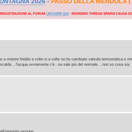
MONTAGNA
2026
-
PASSO DELLA MENDOLA (
A REGISTRAZIONE AL FORUM
LEGGERE QUI
-
RIORDINO THREAD SPARSI CAUSA DI
 a motore freddo a volte si a volte no,ho cambiato valvola termostatica e nnt 
scalda....l'acqua ovviamente c'è...no sale più del normale....non so cosa sia
ell'apposita sezione.