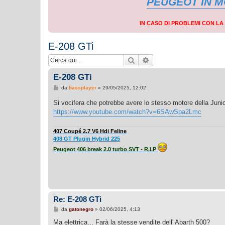
PEUGEOT IN 
IN CASO DI PROBLEMI CON L
E-208 GTi
Cerca
Ricerca avanzata
E-208 GTi
M
da
bassplayer
»
29/05/2025, 12:02
e
s
Si vocifera che potrebbe avere lo stesso motore della Juni
s
https://www.youtube.com/watch?v=6SAwSpa2Lmc
a
g
g
i
407 Coupé 2.7 V6 Hdi Feline
o
408 GT Plugin Hybrid 225
Peugeot 406 break 2.0 turbo SVT - R.I.P
Re: E-208 GTi
M
da
gatonegro
»
02/06/2025, 4:13
e
s
Ma elettrica... Farà la stesse vendite dell' Abarth 500?