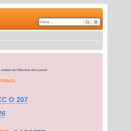
Cerca
Ricerca avanzata
i italiani del Marchio del Leone!
FICIALE
:
CC O 207
26