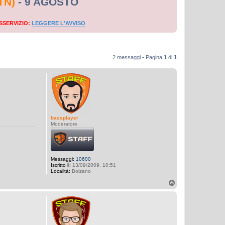
TN)
- 9 AGOSTO
SSERVIZIO:
LEGGERE L'AVVISO
2 messaggi • Pagina
1
di
1
bassplayer
Moderatore
Messaggi:
10600
Iscritto il:
13/09/2009, 10:51
Località:
Bolzano
T
o
p