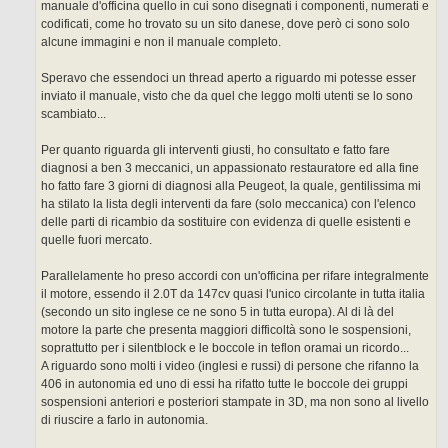
manuale d'officina quello in cui sono disegnati i componenti, numerati e
codificati, come ho trovato su un sito danese, dove però ci sono solo
alcune immagini e non il manuale completo.
Speravo che essendoci un thread aperto a riguardo mi potesse esser
inviato il manuale, visto che da quel che leggo molti utenti se lo sono
scambiato...
Per quanto riguarda gli interventi giusti, ho consultato e fatto fare
diagnosi a ben 3 meccanici, un appassionato restauratore ed alla fine
ho fatto fare 3 giorni di diagnosi alla Peugeot, la quale, gentilissima mi
ha stilato la lista degli interventi da fare (solo meccanica) con l'elenco
delle parti di ricambio da sostituire con evidenza di quelle esistenti e
quelle fuori mercato.
Parallelamente ho preso accordi con un'officina per rifare integralmente
il motore, essendo il 2.0T da 147cv quasi l'unico circolante in tutta italia
(secondo un sito inglese ce ne sono 5 in tutta europa). Al di là del
motore la parte che presenta maggiori difficoltà sono le sospensioni,
soprattutto per i silentblock e le boccole in teflon oramai un ricordo...
A riguardo sono molti i video (inglesi e russi) di persone che rifanno la
406 in autonomia ed uno di essi ha rifatto tutte le boccole dei gruppi
sospensioni anteriori e posteriori stampate in 3D, ma non sono al livello
di riuscire a farlo in autonomia.