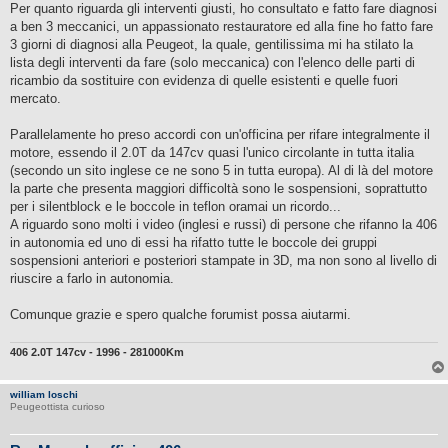
Per quanto riguarda gli interventi giusti, ho consultato e fatto fare diagnosi
a ben 3 meccanici, un appassionato restauratore ed alla fine ho fatto fare
3 giorni di diagnosi alla Peugeot, la quale, gentilissima mi ha stilato la
lista degli interventi da fare (solo meccanica) con l'elenco delle parti di
ricambio da sostituire con evidenza di quelle esistenti e quelle fuori
mercato.
Parallelamente ho preso accordi con un'officina per rifare integralmente il
motore, essendo il 2.0T da 147cv quasi l'unico circolante in tutta italia
(secondo un sito inglese ce ne sono 5 in tutta europa). Al di là del motore
la parte che presenta maggiori difficoltà sono le sospensioni, soprattutto
per i silentblock e le boccole in teflon oramai un ricordo...
A riguardo sono molti i video (inglesi e russi) di persone che rifanno la 406
in autonomia ed uno di essi ha rifatto tutte le boccole dei gruppi
sospensioni anteriori e posteriori stampate in 3D, ma non sono al livello di
riuscire a farlo in autonomia.
Comunque grazie e spero qualche forumist possa aiutarmi.
406 2.0T 147cv - 1996 - 281000Km
william loschi
Peugeottista curioso