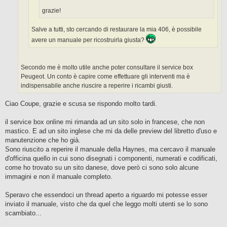
grazie!
Salve a tutti, sto cercando di restaurare la mia 406, è possibile
avere un manuale per ricostruirla giusta?
Secondo me è molto utile anche poter consultare il service box
Peugeot. Un conto è capire come effettuare gli interventi ma è
indispensabile anche riuscire a reperire i ricambi giusti.
Ciao Coupe, grazie e scusa se rispondo molto tardi.
il service box online mi rimanda ad un sito solo in francese, che non
mastico. E ad un sito inglese che mi da delle preview del libretto d'uso e
manutenzione che ho già.
Sono riuscito a reperire il manuale della Haynes, ma cercavo il manuale
d'officina quello in cui sono disegnati i componenti, numerati e codificati,
come ho trovato su un sito danese, dove però ci sono solo alcune
immagini e non il manuale completo.
Speravo che essendoci un thread aperto a riguardo mi potesse esser
inviato il manuale, visto che da quel che leggo molti utenti se lo sono
scambiato...