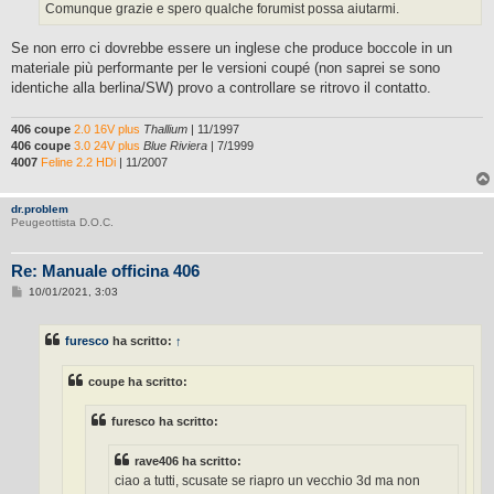
Comunque grazie e spero qualche forumist possa aiutarmi.
Se non erro ci dovrebbe essere un inglese che produce boccole in un
materiale più performante per le versioni coupé (non saprei se sono
identiche alla berlina/SW) provo a controllare se ritrovo il contatto.
406 coupe
2.0 16V plus
Thallium
| 11/1997
406 coupe
3.0 24V plus
Blue Riviera
| 7/1999
4007
Feline 2.2 HDi
| 11/2007
dr.problem
Peugeottista D.O.C.
Re: Manuale officina 406
M
10/01/2021, 3:03
e
s
s
furesco
ha scritto:
↑
a
g
g
coupe ha scritto:
i
o
furesco ha scritto:
rave406 ha scritto:
ciao a tutti, scusate se riapro un vecchio 3d ma non