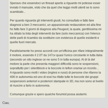
Speravo che essendoci un thread aperto a riguardo mi potesse esser
inviato il manuale, visto che da quel che leggo molti utenti se lo sono
scambiato...
Per quanto riguarda gli interventi giusti, ho consultato e fatto fare
diagnosi a ben 3 meccanici, un appassionato restauratore ed alla fine
ho fatto fare 3 giorni di diagnosi alla Peugeot, la quale, gentilissima mi
ha stilato la lista degli interventi da fare (solo meccanica) con l'elenco
delle parti di ricambio da sostituire con evidenza di quelle esistenti e
quelle fuori mercato.
Parallelamente ho preso accordi con un'officina per rifare integralmente
il motore, essendo il 2.0T da 147cv quasi l'unico circolante in tutta italia
(secondo un sito inglese ce ne sono 5 in tutta europa). Al di là del
motore la parte che presenta maggiori difficoltà sono le sospensioni,
soprattutto per i silentblock e le boccole in teflon oramai un ricordo...
A riguardo sono molti i video (inglesi e russi) di persone che rifanno la
406 in autonomia ed uno di essi ha rifatto tutte le boccole dei gruppi
sospensioni anteriori e posteriori stampate in 3D, ma non sono al livello
di riuscire a farlo in autonomia.
Comunque grazie e spero qualche forumist possa aiutarmi.
Ciao,