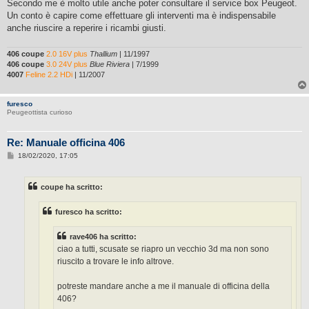
Secondo me è molto utile anche poter consultare il service box Peugeot.
Un conto è capire come effettuare gli interventi ma è indispensabile
anche riuscire a reperire i ricambi giusti.
406 coupe
2.0 16V plus
Thallium
| 11/1997
406 coupe
3.0 24V plus
Blue Riviera
| 7/1999
4007
Feline 2.2 HDi
| 11/2007
furesco
Peugeottista curioso
Re: Manuale officina 406
M
18/02/2020, 17:05
e
s
s
coupe ha scritto:
a
g
g
furesco ha scritto:
i
o
rave406 ha scritto:
ciao a tutti, scusate se riapro un vecchio 3d ma non sono
riuscito a trovare le info altrove.
potreste mandare anche a me il manuale di officina della
406?