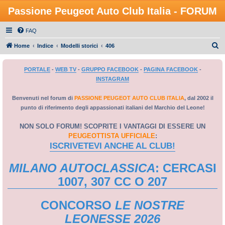
Passione Peugeot Auto Club Italia - FORUM
FAQ
C
Home
Indice
Modelli storici
406
e
PORTALE
-
WEB TV
-
GRUPPO FACEBOOK
-
PAGINA FACEBOOK
-
r
INSTAGRAM
c
a
Benvenuti nel forum di
PASSIONE PEUGEOT AUTO CLUB ITALIA
, dal 2002 il
punto di riferimento degli appassionati italiani del Marchio del Leone!
NON SOLO FORUM! SCOPRITE I VANTAGGI DI ESSERE UN
PEUGEOTTISTA UFFICIALE
:
ISCRIVETEVI ANCHE AL CLUB!
MILANO AUTOCLASSICA
: CERCASI
1007, 307 CC O 207
CONCORSO
LE NOSTRE
LEONESSE 2026