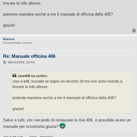
s
trovare le info altrove.
a
g
g
potreste mandare anche a me il manuale di officina della 406?
i
o
grazie!
furesco
Peugeottista curioso
Re: Manuale officina 406
M
08/11/2019, 23:53
e
s
s
rave406 ha scritto:
a
g
ciao a tutti, scusate se riapro un vecchio 3d ma non sono riuscito a
g
trovare le info altrove.
i
o
potreste mandare anche a me il manuale di officina della 406?
grazie!
Salve a tutti, sto cercando di restaurare la mia 406, è possibile avere un
manuale per ricostruirla giusta?