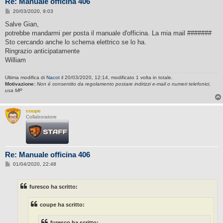
Re: Manuale officina 406
M
20/03/2020, 9:03
e
s
Salve Gian,
s
potrebbe mandarmi per posta il manuale d'officina. La mia mail #######
a
g
Sto cercando anche lo schema elettrico se lo ha.
g
Ringrazio anticipatamente
i
o
William
Ultima modifica di
Nacot
il 20/03/2020, 12:14, modificato 1 volta in totale.
Motivazione:
Non é consentito da regolamento postare indirizzi e-mail o numeri telefonici,
usa MP
coupe
Collaboratore
Re: Manuale officina 406
M
01/04/2020, 22:48
e
s
s
furesco ha scritto:
a
g
g
coupe ha scritto:
i
o
furesco ha scritto: