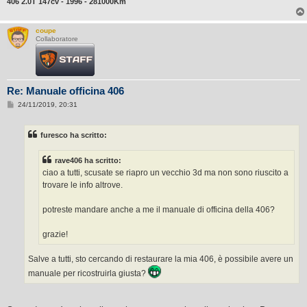
406 2.0T 147cv - 1996 - 281000Km
coupe
Collaboratore
Re: Manuale officina 406
M
24/11/2019, 20:31
e
s
s
furesco ha scritto:
a
g
g
rave406 ha scritto:
i
o
ciao a tutti, scusate se riapro un vecchio 3d ma non sono riuscito a
trovare le info altrove.
potreste mandare anche a me il manuale di officina della 406?
grazie!
Salve a tutti, sto cercando di restaurare la mia 406, è possibile avere un
manuale per ricostruirla giusta?