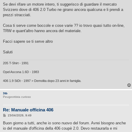
Se devi rifare un motore intero, ti suggerisco di guardare il mercato
Svizzero dove di 406 2.0 Turbo ne girano ancora qualcuna e li prendi a
prezzi stracciati.
Cosa ti serve come boccole e cose varie ?? io trovo quasi tutto on-line,
TRW e quant'altro hanno ancora del materiale.
Facci sapere se ti serve altro
Saluti
205 T-Shirt - 1991
Opel Ascona 1.6D - 1983
406 1.9 StDt - 1997 > Demolita dopo 23 anni in famiglia.
3tb
Peugeottista curioso
Re: Manuale officina 406
M
15/04/2026, 9:49
e
s
Buon giorno a tutti, anche io sono nuovo del forum. Avrei bisogno anche
s
io del manuale d'officina della 406 coupè 2.0. Devo restaurarla e mi
a