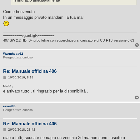
Ti ringrazio anticipatamente
Ciao e benvenuto
In un messaggio privato mandami la tua mail
==========>gianluigi<=========
407 SW 2.2 HDI Bi-turbo feline con superchiusura, caricatore di CD RT3 versione 6.63
Warmhead62
Peugeottista curioso
Re: Manuale officina 406
M
16/06/2016, 8:18
e
s
ciao ,
s
è arrivato tutto , ti ringrazio per la disponibilità .
a
g
g
i
rave406
o
Peugeottista curioso
Re: Manuale officina 406
M
26/02/2018, 23:42
e
s
ciao a tutti, scusate se riapro un vecchio 3d ma non sono riuscito a