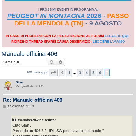
I PROSSIMI EVENTI IN PROGRAMMA:
PEUGEOT IN MONTAGNA
2026
-
PASSO
DELLA MENDOLA (TN)
- 9 AGOSTO
IN CASO DI PROBLEMI CON LA REGISTRAZIONE AL FORUM
LEGGERE QUI
-
RIORDINO THREAD SPARSI CAUSA DISSERVIZIO:
LEGGERE L'AVVISO
Manuale officina 406
Cerca
Ricerca avanzata
Pagina
7
di
7
1
3
4
5
6
7
Precedente
100 messaggi
…
Gian
Peugeottista D.O.C.
Re: Manuale officina 406
M
19/05/2016, 21:47
e
s
s
Warmhead62 ha scritto:
a
g
Ciao Gian ,
g
Possiedo un 406 2.2 HDI , SW potrei avere il manuale ?
i
o