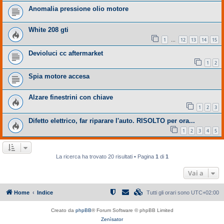
Anomalia pressione olio motore
White 208 gti
1
12
13
14
15
…
Devioluci cc aftermarket
1
2
Spia motore accesa
Alzare finestrini con chiave
1
2
3
Difetto elettrico, far riparare l'auto. RISOLTO per ora...
1
2
3
4
5
La ricerca ha trovato 20 risultati • Pagina
1
di
1
Vai a
Home
Indice
Tutti gli orari sono
UTC+02:00
Creato da
phpBB
® Forum Software © phpBB Limited
Zenìsator