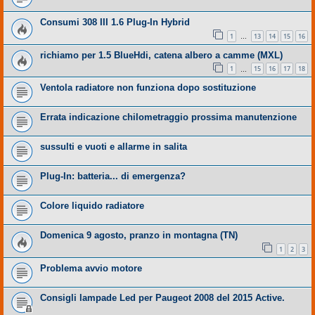
Consumi 308 III 1.6 Plug-In Hybrid
1
13
14
15
16
…
richiamo per 1.5 BlueHdi, catena albero a camme (MXL)
1
15
16
17
18
…
Ventola radiatore non funziona dopo sostituzione
Errata indicazione chilometraggio prossima manutenzione
sussulti e vuoti e allarme in salita
Plug-In: batteria... di emergenza?
Colore liquido radiatore
Domenica 9 agosto, pranzo in montagna (TN)
1
2
3
Problema avvio motore
Consigli lampade Led per Paugeot 2008 del 2015 Active.