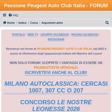
Passione Peugeot Auto Club Italia - FORUM
FAQ
C
Home
Indice
Cerca
Argomenti attivi
e
PORTALE
-
WEB TV
-
GRUPPO FACEBOOK
-
PAGINA FACEBOOK
-
r
INSTAGRAM
c
a
Benvenuti nel forum di
PASSIONE PEUGEOT AUTO CLUB ITALIA
, dal 2002 il
punto di riferimento degli appassionati italiani del Marchio del Leone!
NON SOLO FORUM! SCOPRITE I VANTAGGI DI ESSERE UN
PEUGEOTTISTA UFFICIALE
:
ISCRIVETEVI ANCHE AL CLUB!
MILANO AUTOCLASSICA
: CERCASI
1007, 307 CC O 207
CONCORSO
LE NOSTRE
LEONESSE 2026