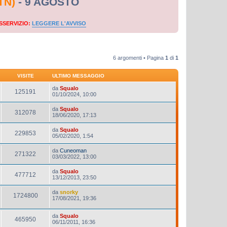
TN)
- 9 AGOSTO
SSERVIZIO:
LEGGERE L'AVVISO
6 argomenti • Pagina
1
di
1
VISITE
ULTIMO MESSAGGIO
da
Squalo
125191
01/10/2024, 10:00
da
Squalo
312078
18/06/2020, 17:13
da
Squalo
229853
05/02/2020, 1:54
da
Cuneoman
271322
03/03/2022, 13:00
da
Squalo
477712
13/12/2013, 23:50
da
snorky
1724800
17/08/2021, 19:36
da
Squalo
465950
06/11/2011, 16:36