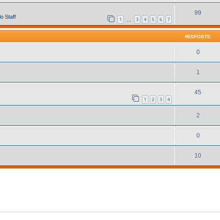
99
o Staff
1
3
4
5
6
7
…
RISPOSTE
0
1
45
1
2
3
4
2
0
10