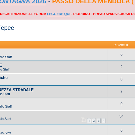
MONTAGNA
2026
-
PASSO DELLA MENDOLA (
A REGISTRAZIONE AL FORUM
LEGGERE QUI
-
RIORDINO THREAD SPARSI CAUSA DI
 Tepee
RISPOSTE
0
llo Staff
E
2
o Staff
iche
0
UREZZA STRADALE
3
lo Staff
0
llo Staff
54
lo Staff
1
2
3
4
0
lo Staff