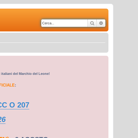
Cerca
Ricerca avanzata
i italiani del Marchio del Leone!
FICIALE
:
CC O 207
26