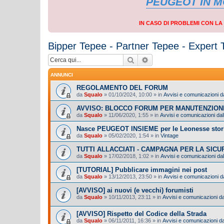
PEUGEOT IN 
IN CASO DI PROBLEMI CON L
Bipper Tepee - Partner Tepee - Expert
Cerca
Ricerca avanzata
ANNUNCI
REGOLAMENTO DEL FORUM
da
Squalo
»
01/10/2024, 10:00
» in
Avvisi e comunicazioni da
AVVISO: BLOCCO FORUM PER MANUTENZION
da
Squalo
»
11/06/2020, 1:55
» in
Avvisi e comunicazioni dall
Nasce PEUGEOT INSIEME per le Leonesse stor
da
Squalo
»
05/02/2020, 1:54
» in
Vintage
TUTTI ALLACCIATI - CAMPAGNA PER LA SIC
da
Squalo
»
17/02/2018, 1:02
» in
Avvisi e comunicazioni dal
[TUTORIAL] Pubblicare immagini nei post
da
Squalo
»
13/12/2013, 23:50
» in
Avvisi e comunicazioni da
[AVVISO] ai nuovi (e vecchi) forumisti
da
Squalo
»
10/11/2013, 23:11
» in
Avvisi e comunicazioni dal
[AVVISO] Rispetto del Codice della Strada
da
Squalo
»
06/11/2011, 16:36
» in
Avvisi e comunicazioni dal