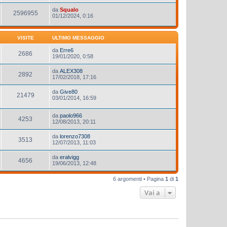
da
Squalo
2596955
01/12/2024, 0:16
VISITE
ULTIMO MESSAGGIO
da
Erre6
2686
19/01/2020, 0:58
da
ALEX308
2892
17/02/2018, 17:16
da
Give80
21479
03/01/2014, 16:59
da
paolo966
4253
12/08/2013, 20:11
da
lorenzo7308
3513
12/07/2013, 11:03
da
eralvigg
4656
19/06/2013, 12:48
6 argomenti • Pagina
1
di
1
Vai a