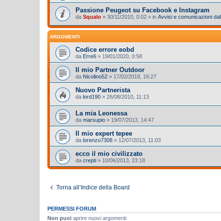
Passione Peugeot su Facebook e Instagram
da
Squalo
»
30/11/2010, 0:02
» in
Avvisi e comunicazioni dall
ARGOMENTI
Codice errore eobd
da
Erre6
»
19/01/2020, 0:58
Il mio Partner Outdoor
da
Nicolino52
»
17/02/2018, 16:27
Nuovo Partnerista
da
lord190
»
26/08/2010, 11:13
La mia Leonessa
da
marsupio
»
19/07/2013, 14:47
Il mio expert tepee
da
lorenzo7308
»
12/07/2013, 11:03
ecco il mio civilizzato
da
crepti
»
10/06/2013, 23:18
Torna all’Indice della Board
PERMESSI FORUM
Non puoi
aprire nuovi argomenti