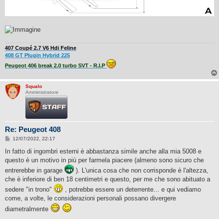
407 Coupé 2.7 V6 Hdi Feline
408 GT Plugin Hybrid 225
Peugeot 406 break 2.0 turbo SVT - R.I.P
Squalo
Amministratore
Re: Peugeot 408
M
12/07/2022, 22:17
e
s
In fatto di ingombri esterni è abbastanza simile anche alla mia 5008 e
s
questo è un motivo in più per farmela piacere (almeno sono sicuro che
a
g
entrerebbe in garage
). L'unica cosa che non corrisponde è l'altezza,
g
che è inferiore di ben 18 centimetri e questo, per me che sono abituato a
i
o
sedere "in trono"
, potrebbe essere un deterrente... e qui vediamo
come, a volte, le considerazioni personali possano divergere
diametralmente