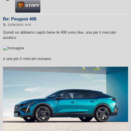
Re: Peugeot 408
M
22/06/2022, 8:41
e
s
Quindi se abbiamo capito bene le 408 sono due, una per il mercato
s
asiatico
a
g
g
i
o
e una per il mercato europeo