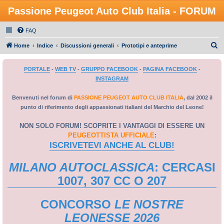
Passione Peugeot Auto Club Italia - FORUM
FAQ
C
Home
Indice
Discussioni generali
Prototipi e anteprime
e
PORTALE
-
WEB TV
-
GRUPPO FACEBOOK
-
PAGINA FACEBOOK
-
r
INSTAGRAM
c
a
Benvenuti nel forum di
PASSIONE PEUGEOT AUTO CLUB ITALIA
, dal 2002 il
punto di riferimento degli appassionati italiani del Marchio del Leone!
NON SOLO FORUM! SCOPRITE I VANTAGGI DI ESSERE UN
PEUGEOTTISTA UFFICIALE
:
ISCRIVETEVI ANCHE AL CLUB!
MILANO AUTOCLASSICA
: CERCASI
1007, 307 CC O 207
CONCORSO
LE NOSTRE
LEONESSE 2026