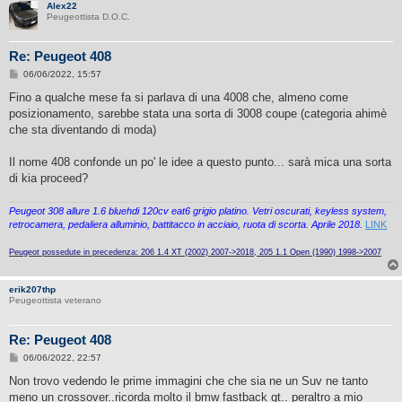
Alex22
Peugeottista D.O.C.
Re: Peugeot 408
M
06/06/2022, 15:57
e
s
Fino a qualche mese fa si parlava di una 4008 che, almeno come
s
posizionamento, sarebbe stata una sorta di 3008 coupe (categoria ahimè
a
g
che sta diventando di moda)
g
i
o
Il nome 408 confonde un po' le idee a questo punto... sarà mica una sorta
di kia proceed?
Peugeot 308 allure 1.6 bluehdi 120cv eat6 grigio platino. Vetri oscurati, keyless system,
retrocamera, pedaliera alluminio, battitacco in acciaio, ruota di scorta. Aprile 2018.
LINK
Peugeot possedute in precedenza: 206 1.4 XT (2002) 2007->2018, 205 1.1 Open (1990) 1998->2007
erik207thp
Peugeottista veterano
Re: Peugeot 408
M
06/06/2022, 22:57
e
s
Non trovo vedendo le prime immagini che che sia ne un Suv ne tanto
s
meno un crossover..ricorda molto il bmw fastback gt.. peraltro a mio
a