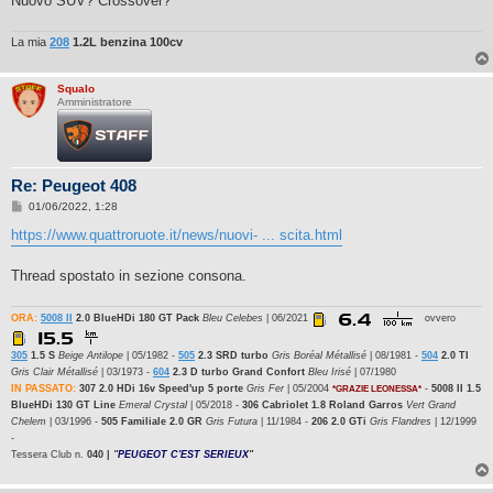
Nuovo SUV? Crossover?
La mia
208
1.2L benzina 100cv
Squalo
Amministratore
Re: Peugeot 408
M
01/06/2022, 1:28
e
s
https://www.quattroruote.it/news/nuovi- ... scita.html
s
a
g
Thread spostato in sezione consona.
g
i
o
ORA:
5008 II
2.0 BlueHDi 180 GT Pack
Bleu Celebes
| 06/2021
ovvero
305
1.5 S
Beige Antilope
| 05/1982 -
505
2.3 SRD turbo
Gris Boréal Métallisé
| 08/1981 -
504
2.0 TI
Gris Clair Métallisé
| 03/1973 -
604
2.3 D turbo Grand Confort
Bleu Irisé
| 07/1980
IN PASSATO:
307 2.0 HDi 16v Speed'up 5 porte
Gris Fer
| 05/2004
-
5008 II 1.5
*GRAZIE LEONESSA*
BlueHDi 130 GT Line
Emeral Crystal
| 05/2018 -
306 Cabriolet 1.8 Roland Garros
Vert Grand
Chelem
| 03/1996 -
505 Familiale 2.0 GR
Gris Futura
| 11/1984 -
206 2.0 GTi
Gris Flandres
| 12/1999
-
Tessera Club n.
040 |
"
PEUGEOT C'EST SERIEUX
"