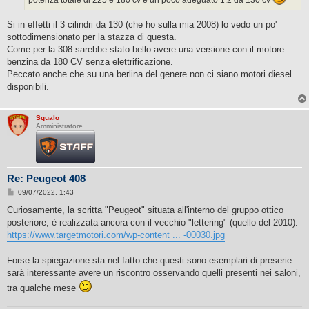
Si in effetti il 3 cilindri da 130 (che ho sulla mia 2008) lo vedo un po'
sottodimensionato per la stazza di questa.
Come per la 308 sarebbe stato bello avere una versione con il motore
benzina da 180 CV senza elettrificazione.
Peccato anche che su una berlina del genere non ci siano motori diesel
disponibili.
Squalo
Amministratore
Re: Peugeot 408
M
09/07/2022, 1:43
e
s
Curiosamente, la scritta "Peugeot" situata all'interno del gruppo ottico
s
posteriore, è realizzata ancora con il vecchio "lettering" (quello del 2010):
a
g
https://www.targetmotori.com/wp-content ... -00030.jpg
g
i
o
Forse la spiegazione sta nel fatto che questi sono esemplari di preserie...
sarà interessante avere un riscontro osservando quelli presenti nei saloni,
tra qualche mese