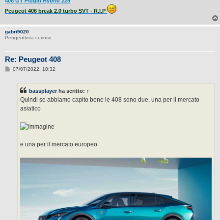
408 GT Plugin Hybrid 225
Peugeot 406 break 2.0 turbo SVT - R.I.P
gabri9020
Peugeottista curioso
Re: Peugeot 408
M
07/07/2022, 10:32
e
s
s
bassplayer
ha scritto:
↑
a
g
Quindi se abbiamo capito bene le 408 sono due, una per il mercato
g
asiatico
i
o
e una per il mercato europeo