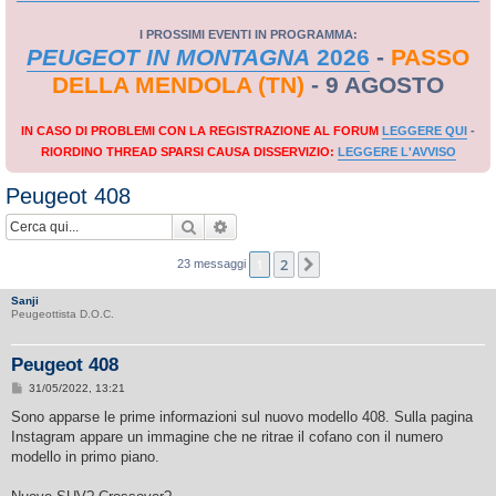
I PROSSIMI EVENTI IN PROGRAMMA:
PEUGEOT IN MONTAGNA
2026
-
PASSO
DELLA MENDOLA (TN)
- 9 AGOSTO
IN CASO DI PROBLEMI CON LA REGISTRAZIONE AL FORUM
LEGGERE QUI
-
RIORDINO THREAD SPARSI CAUSA DISSERVIZIO:
LEGGERE L'AVVISO
Peugeot 408
Cerca
Ricerca avanzata
1
2
Prossimo
23 messaggi
Sanji
Peugeottista D.O.C.
Peugeot 408
M
31/05/2022, 13:21
e
s
Sono apparse le prime informazioni sul nuovo modello 408. Sulla pagina
s
Instagram appare un immagine che ne ritrae il cofano con il numero
a
g
modello in primo piano.
g
i
o