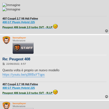
407 Coupé 2.7 V6 Hdi Feline
408 GT Plugin Hybrid 225
Peugeot 406 break 2.0 turbo SVT - R.I.P
bassplayer
Moderatore
Re: Peugeot 408
M
22/06/2022, 6:57
e
s
Questa volta è proprio un nuovo modello
s
https://youtu.be/q38IBaYTqps
a
g
g
i
407 Coupé 2.7 V6 Hdi Feline
o
408 GT Plugin Hybrid 225
Peugeot 406 break 2.0 turbo SVT - R.I.P
bassplayer
Moderatore