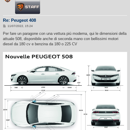
Re: Peugeot 408
M
11/07/2022, 15:24
e
s
Per fare un paragone con una vettura piú moderna, qui le dimensioni della
s
attuale 508, disponibile anche di seconda mano con bellissimi motori
a
g
diesel da 180 cv e benzina da 180 o 225 CV
g
i
o