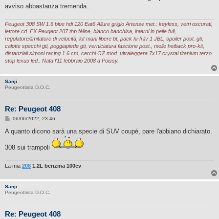
g
avviso abbastanza tremenda..
g
i
o
Peugeot 308 SW 1.6 blue hdi 120 Eat6 Allure grigio Artense met.: keyless, vetri oscurati,
lettore cd. EX Peugeot 207 thp féline, bianco banchisa, interni in pelle full,
regolatore/limitatore di velocità, kit mani libere bt, pack hi-fi liv 1 JBL, spoiler post. gti,
calotte specchi gti, poggiapiede gti, verniciatura fascione post., molle heiback pro-kit,
distanziali simoni racing 1.6 cm, cerchi OZ mod. ultraleggera 7x17 crystal titanium terzo
stop lexus led.. Nata l'11 febbraio 2008 a Poissy.
Sanji
Peugeottista D.O.C.
Re: Peugeot 408
M
06/06/2022, 23:46
e
s
A quanto dicono sarà una specie di SUV coupé, pare l'abbiano dichiarato.
s
a
308 sui trampoli
g
g
i
o
La mia
208
1.2L benzina 100cv
Sanji
Peugeottista D.O.C.
Re: Peugeot 408