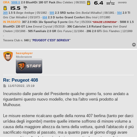
ORA:
5008 II
2.0 BlueHDi 180 GT Pack
Bleu Celebes
| 06/2021
ovvero
305
1.5 S
Beige Antilope
| 05/1982 -
505
2.3 SRD turbo
Gris Boréal Métallisé
| 08/1981 -
504
2.0 TI
Gris Clair Métallisé
| 03/1973 -
604
2.3 D turbo Grand Confort
Bleu Irisé
| 07/1980
IN PASSATO:
307 2.0 HDi 16v Speed'up 5 porte
Gris Fer
| 05/2004
-
5008 II 1.5
*GRAZIE LEONESSA*
BlueHDi 130 GT Line
Emeral Crystal
| 05/2018 -
306 Cabriolet 1.8 Roland Garros
Vert Grand
Chelem
| 03/1996 -
505 Familiale 2.0 GR
Gris Futura
| 11/1984 -
206 2.0 GTi
Gris Flandres
| 12/1999
-
Tessera Club n.
040 |
"
PEUGEOT C'EST SERIEUX
"
bassplayer
Moderatore
Re: Peugeot 408
M
11/07/2022, 15:19
e
s
Incuriosito dalle parole del Presidente qualche giorno fa, sono andato a
s
riguardarmi questo nuovo modello, che tra l'altro verrá prodotto al
a
g
Mulhouse.
g
i
o
Le misure esterne ricalcano quelle della nonna 407 berlina (tanto per darci
un'idea degli ingombri) mentre quelle interne soffrono di minore volume a
causa della maggiore altezza da terra della vettura, quindi l'abitacolo é piú
sacrificato rispetto al passato, ma a quanto pare al giorno d'oggi avare