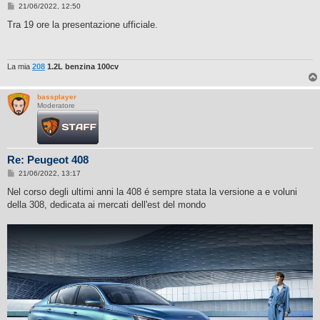
M
21/06/2022, 12:50
e
s
Tra 19 ore la presentazione ufficiale.
s
a
g
g
i
La mia
208
1.2L benzina 100cv
o
bassplayer
Moderatore
Re: Peugeot 408
M
21/06/2022, 13:17
e
s
Nel corso degli ultimi anni la 408 é sempre stata la versione a e voluni
s
della 308, dedicata ai mercati dell'est del mondo
a
g
g
i
o