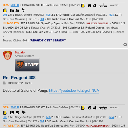
ORA:
5008 II
2.0 BlueHDi 180 GT Pack
Bleu Celebes
| 06/2021
ovvero
305
1.5 S
Beige Antilope
| 05/1982 -
505
2.3 SRD turbo
Gris Boréal Métallisé
| 08/1981 -
504
2.0 TI
Gris Clair Métallisé
| 03/1973 -
604
2.3 D turbo Grand Confort
Bleu Irisé
| 07/1980
IN PASSATO:
307 2.0 HDi 16v Speed'up 5 porte
Gris Fer
| 05/2004
-
5008 II 1.5
*GRAZIE LEONESSA*
BlueHDi 130 GT Line
Emeral Crystal
| 05/2018 -
306 Cabriolet 1.8 Roland Garros
Vert Grand
Chelem
| 03/1996 -
505 Familiale 2.0 GR
Gris Futura
| 11/1984 -
206 2.0 GTi
Gris Flandres
| 12/1999
-
Tessera Club n.
040 |
"
PEUGEOT C'EST SERIEUX
"
Squalo
Amministratore
Re: Peugeot 408
M
18/10/2022, 16:18
e
s
Debutto al Salone di Parigi:
https://youtu.be/7ofZ-gxHNCA
s
a
g
g
i
ORA:
5008 II
2.0 BlueHDi 180 GT Pack
Bleu Celebes
| 06/2021
ovvero
o
305
1.5 S
Beige Antilope
| 05/1982 -
505
2.3 SRD turbo
Gris Boréal Métallisé
| 08/1981 -
504
2.0 TI
Gris Clair Métallisé
| 03/1973 -
604
2.3 D turbo Grand Confort
Bleu Irisé
| 07/1980
IN PASSATO:
307 2.0 HDi 16v Speed'up 5 porte
Gris Fer
| 05/2004
-
5008 II 1.5
*GRAZIE LEONESSA*